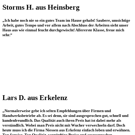
Storms H. aus Heinsberg
„Ich habe noch nie so ein gutes Team im Hause gehabt! Saubere, umsichtige
Arbeit, gutes Tempo und vor allem nach Abschluss der Arbeiten sieht unser
Haus aus wie einmal feucht durchgewischt! Allererste Klasse, freue mich
sehr.“
Lars D. aus Erkelenz
„Normalerweise gebe ich selten Empfehlungen über Firmen und
Handwerksbetriebe ab. Es sei denn, sie sind ausgesprochen gut, schnell und
kundenfreundlich. Das Qualität auch ihren Preis hat ist dabei mehr als
verständlich. Wobei man Preis nicht mit Wucher verwechseln darf. Doch
heute muss ich die Firma Niessen aus Erkelenz einfach loben und erwähnen.
Top Service, Top Qualität, vernünftige Preise und ausgesprochen